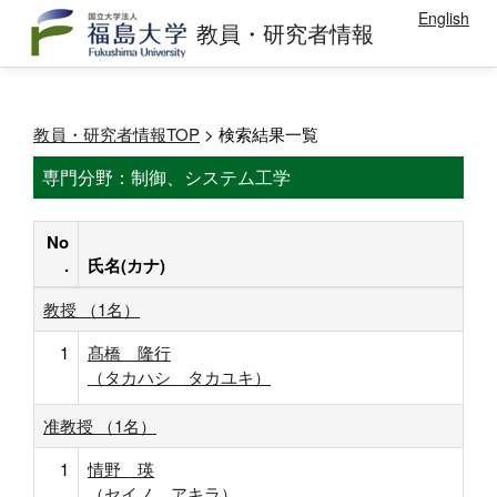
English
教員・研究者情報
教員・研究者情報TOP
> 検索結果一覧
専門分野：制御、システム工学
No
.
氏名(カナ)
教授 （1名）
1
髙橋 隆行
（タカハシ タカユキ）
准教授 （1名）
1
情野 瑛
（セイノ アキラ）