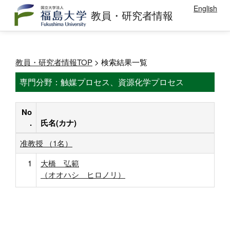
English
教員・研究者情報
教員・研究者情報TOP
> 検索結果一覧
専門分野：触媒プロセス、資源化学プロセス
No
.
氏名(カナ)
准教授 （1名）
1
大橋 弘範
（オオハシ ヒロノリ）