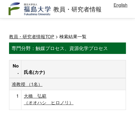
English
教員・研究者情報
教員・研究者情報TOP
> 検索結果一覧
専門分野：触媒プロセス、資源化学プロセス
No
.
氏名(カナ)
准教授 （1名）
1
大橋 弘範
（オオハシ ヒロノリ）