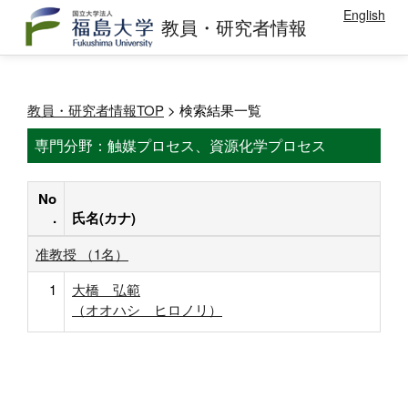
English
教員・研究者情報
教員・研究者情報TOP
> 検索結果一覧
専門分野：触媒プロセス、資源化学プロセス
No
.
氏名(カナ)
准教授 （1名）
1
大橋 弘範
（オオハシ ヒロノリ）