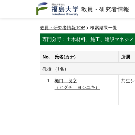
教員・研究者情報
教員・研究者情報TOP
> 検索結果一覧
専門分野：土木材料、施工、建設マネジメ
No.
氏名(カナ)
所属
教授 （1名）
1
樋口 良之
共生シ
（ヒグチ ヨシユキ）