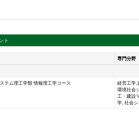
ント
専門分野
ステム理工学類 情報理工学コース
経営工学,
環境社会シ
工・建設マ
学, 社会