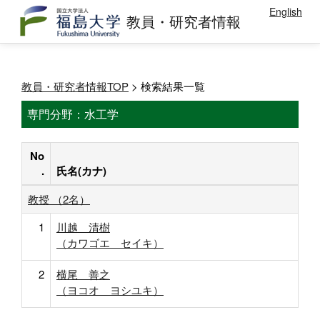
English
教員・研究者情報
教員・研究者情報TOP
> 検索結果一覧
専門分野：水工学
No
.
氏名(カナ)
教授 （2名）
1
川越 清樹
（カワゴエ セイキ）
2
横尾 善之
（ヨコオ ヨシユキ）