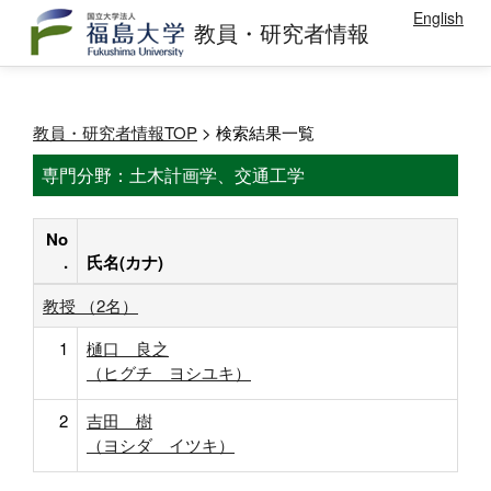
English
教員・研究者情報
教員・研究者情報TOP
> 検索結果一覧
専門分野：土木計画学、交通工学
No
.
氏名(カナ)
教授 （2名）
1
樋口 良之
（ヒグチ ヨシユキ）
2
吉田 樹
（ヨシダ イツキ）