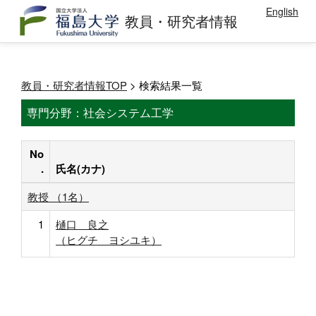
English
教員・研究者情報
教員・研究者情報TOP
> 検索結果一覧
専門分野：社会システム工学
No
.
氏名(カナ)
教授 （1名）
1
樋口 良之
（ヒグチ ヨシユキ）