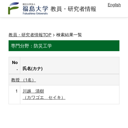
English
教員・研究者情報
教員・研究者情報TOP
> 検索結果一覧
専門分野：防災工学
No
.
氏名(カナ)
教授 （1名）
1
川越 清樹
（カワゴエ セイキ）