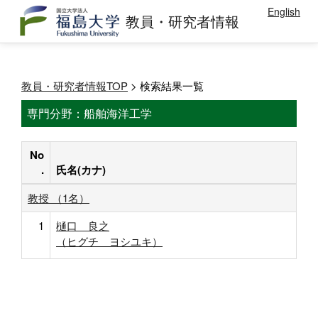
English
教員・研究者情報
教員・研究者情報TOP
> 検索結果一覧
専門分野：船舶海洋工学
No
.
氏名(カナ)
教授 （1名）
1
樋口 良之
（ヒグチ ヨシユキ）