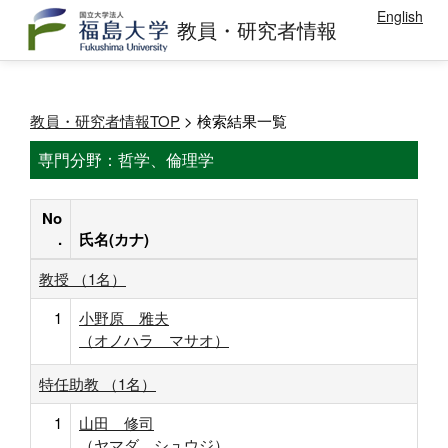
English
教員・研究者情報
教員・研究者情報TOP
> 検索結果一覧
専門分野：哲学、倫理学
No
.
氏名(カナ)
教授 （1名）
1
小野原 雅夫
（オノハラ マサオ）
特任助教 （1名）
1
山田 修司
（ヤマダ シュウジ）