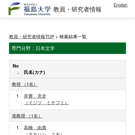
English
教員・研究者情報
教員・研究者情報TOP
> 検索結果一覧
専門分野：日本文学
No
.
氏名(カナ)
教授 （1名）
1
井實 充史
（イジツ ミチフミ）
准教授 （1名）
1
高橋 由貴
（タカハシ ユキ）