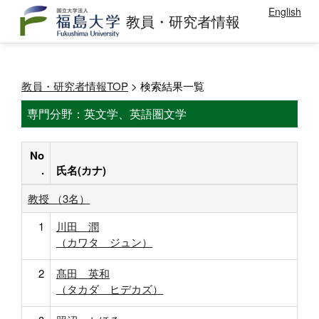
English
教員・研究者情報
教員・研究者情報TOP
> 検索結果一覧
専門分野：英文学、英語圏文学
No
.
氏名(カナ)
教授 （3名）
1
川田 潤
（カワタ ジュン）
2
髙田 英和
（タカダ ヒデカズ）