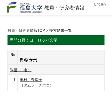
English
教員・研究者情報
教員・研究者情報TOP
> 検索結果一覧
専門分野：ヨーロッパ文学
No
.
氏名(カナ)
教授 （1名）
1
田村 奈保子
（タムラ ナホコ）