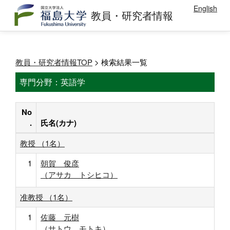
English
教員・研究者情報
教員・研究者情報TOP
> 検索結果一覧
専門分野：英語学
No
.
氏名(カナ)
教授 （1名）
1
朝賀 俊彦
（アサカ トシヒコ）
准教授 （1名）
1
佐藤 元樹
（サトウ モトキ）