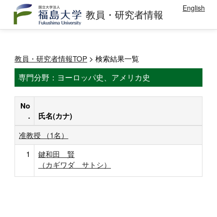
English
教員・研究者情報
教員・研究者情報TOP
> 検索結果一覧
専門分野：ヨーロッパ史、アメリカ史
No
.
氏名(カナ)
准教授 （1名）
1
鍵和田 賢
（カギワダ サトシ）