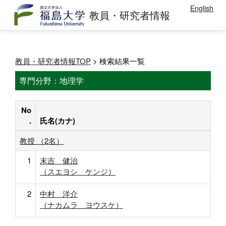
English
教員・研究者情報
教員・研究者情報TOP
> 検索結果一覧
専門分野：地理学
No
.
氏名(カナ)
教授 （2名）
1
末吉 健治
（スエヨシ ケンジ）
2
中村 洋介
（ナカムラ ヨウスケ）