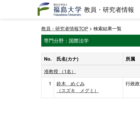
教員・研究者情報
教員・研究者情報TOP
> 検索結果一覧
専門分野：国際法学
No.
氏名(カナ)
所属
准教授 （1名）
1
鈴木 めぐみ
行政政
（スズキ メグミ）