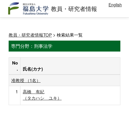
English
教員・研究者情報
教員・研究者情報TOP
> 検索結果一覧
専門分野：刑事法学
No
.
氏名(カナ)
准教授 （1名）
1
高橋 有紀
（タカハシ ユキ）