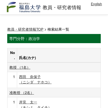
English
教員・研究者情報
教員・研究者情報TOP
> 検索結果一覧
専門分野：政治学
No
.
氏名(カナ)
教授 （1名）
1
西田 奈保子
（ニシダ ナホコ）
准教授 （2名）
1
岸見 太一
（キシミ タイチ）