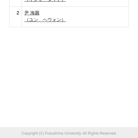
2
尹 海圓
（ユン ヘウォン）
Copyright (C) Fukushima University. All Rights Reserved.