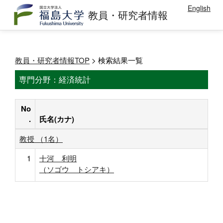
English
教員・研究者情報
教員・研究者情報TOP
> 検索結果一覧
専門分野：経済統計
No
.
氏名(カナ)
教授 （1名）
1
十河 利明
（ソゴウ トシアキ）