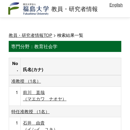
English
教員・研究者情報
教員・研究者情報TOP
> 検索結果一覧
専門分野：教育社会学
No
.
氏名(カナ)
准教授 （1名）
1
前川 直哉
（マエカワ ナオヤ）
特任准教授 （1名）
1
石井 由貴
（イシイ ユキ）