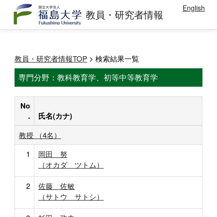
English
教員・研究者情報
教員・研究者情報TOP
> 検索結果一覧
専門分野：教科教育学、初等中等教育学
No
.
氏名(カナ)
教授 （4名）
1
岡田 努
（オカダ ツトム）
2
佐藤 佐敏
（サトウ サトシ）