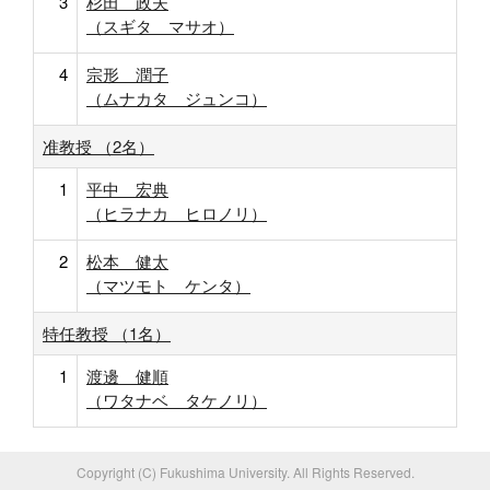
3
杉田 政夫
（スギタ マサオ）
4
宗形 潤子
（ムナカタ ジュンコ）
准教授 （2名）
1
平中 宏典
（ヒラナカ ヒロノリ）
2
松本 健太
（マツモト ケンタ）
特任教授 （1名）
1
渡邊 健順
（ワタナベ タケノリ）
Copyright (C) Fukushima University. All Rights Reserved.