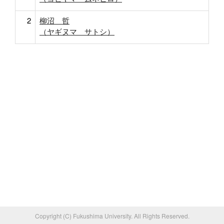
2
柳沼 哲
（ヤギヌマ サトシ）
Copyright (C) Fukushima University. All Rights Reserved.