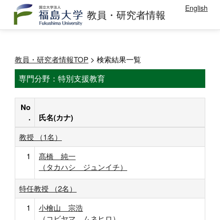
English
教員・研究者情報
教員・研究者情報TOP
> 検索結果一覧
専門分野：特別支援教育
No
.
氏名(カナ)
教授 （1名）
1
髙橋 純一
（タカハシ ジュンイチ）
特任教授 （2名）
1
小檜山 宗浩
（コビヤマ ムネヒロ）