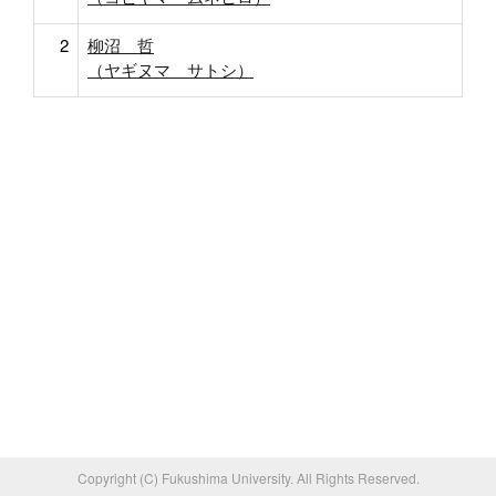
2
柳沼 哲
（ヤギヌマ サトシ）
Copyright (C) Fukushima University. All Rights Reserved.