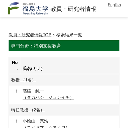
English
教員・研究者情報
教員・研究者情報TOP
> 検索結果一覧
専門分野：特別支援教育
No
.
氏名(カナ)
教授 （1名）
1
髙橋 純一
（タカハシ ジュンイチ）
特任教授 （2名）
1
小檜山 宗浩
（コビヤマ ムネヒロ）