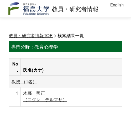
English
教員・研究者情報
教員・研究者情報TOP
> 検索結果一覧
専門分野：教育心理学
No
.
氏名(カナ)
教授 （1名）
1
木暮 照正
（コグレ テルマサ）