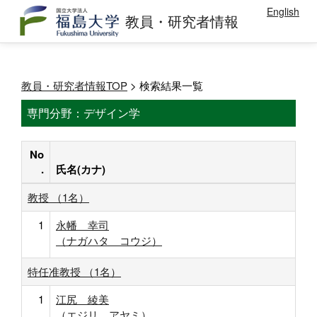
English
教員・研究者情報
教員・研究者情報TOP
> 検索結果一覧
専門分野：デザイン学
No
.
氏名(カナ)
教授 （1名）
1
永幡 幸司
（ナガハタ コウジ）
特任准教授 （1名）
1
江尻 綾美
（エジリ アヤミ）