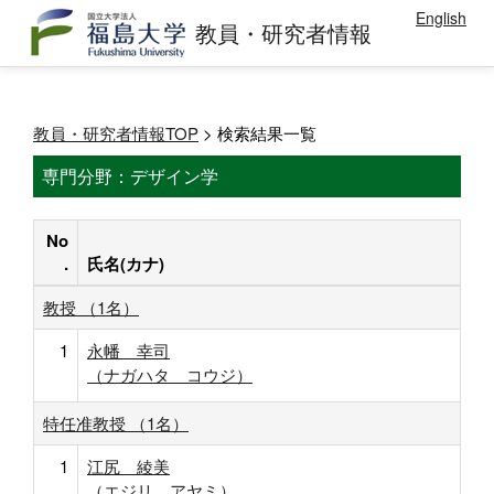
English
教員・研究者情報
教員・研究者情報TOP
> 検索結果一覧
専門分野：デザイン学
No
.
氏名(カナ)
教授 （1名）
1
永幡 幸司
（ナガハタ コウジ）
特任准教授 （1名）
1
江尻 綾美
（エジリ アヤミ）