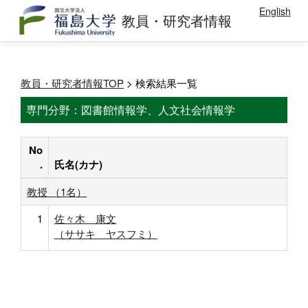
English
教員・研究者情報
教員・研究者情報TOP
> 検索結果一覧
専門分野：図書館情報学、人文社会情報学
No
.
氏名(カナ)
教授 （1名）
1
佐々木 康文
（ササキ ヤスフミ）