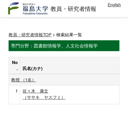
English
教員・研究者情報
教員・研究者情報TOP
> 検索結果一覧
専門分野：図書館情報学、人文社会情報学
No
.
氏名(カナ)
教授 （1名）
1
佐々木 康文
（ササキ ヤスフミ）