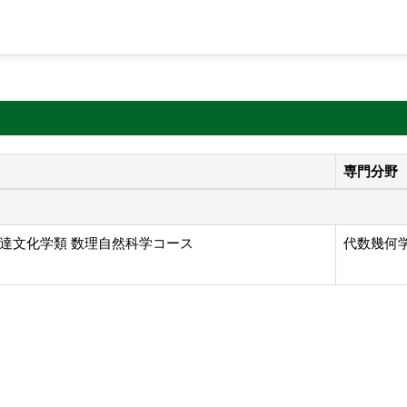
専門分野
達文化学類 数理自然科学コース
代数幾何