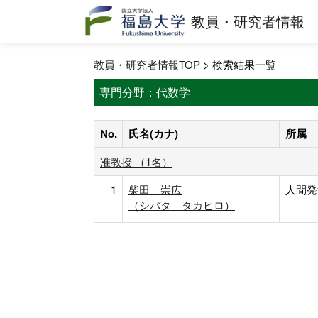
教員・研究者情報
教員・研究者情報TOP
> 検索結果一覧
専門分野：代数学
No.
氏名(カナ)
所属
准教授 （1名）
1
柴田 崇広
人間発
（シバタ タカヒロ）