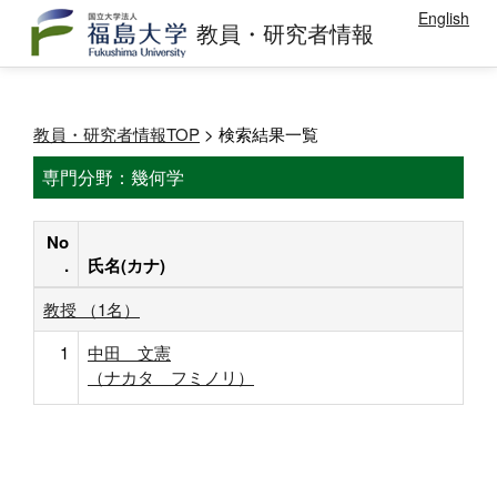
English
教員・研究者情報
教員・研究者情報TOP
> 検索結果一覧
専門分野：幾何学
No
.
氏名(カナ)
教授 （1名）
1
中田 文憲
（ナカタ フミノリ）