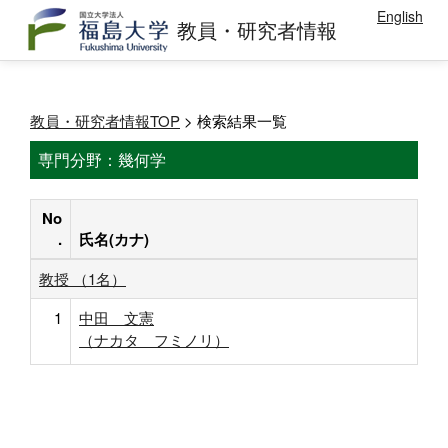
English
教員・研究者情報
教員・研究者情報TOP
> 検索結果一覧
専門分野：幾何学
No
.
氏名(カナ)
教授 （1名）
1
中田 文憲
（ナカタ フミノリ）