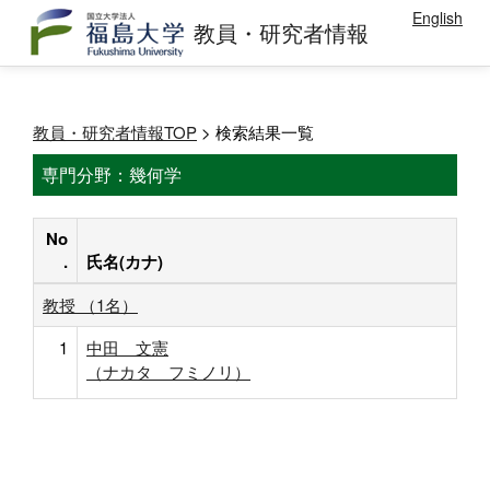
English
教員・研究者情報
教員・研究者情報TOP
> 検索結果一覧
専門分野：幾何学
No
.
氏名(カナ)
教授 （1名）
1
中田 文憲
（ナカタ フミノリ）