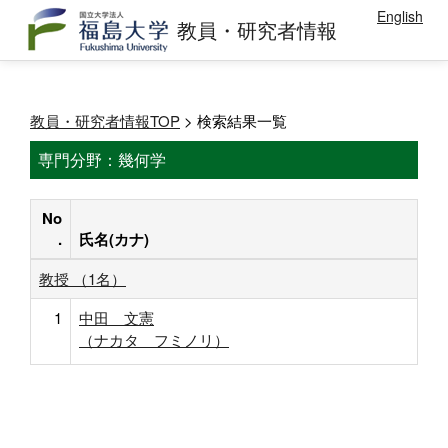
English
教員・研究者情報
教員・研究者情報TOP
> 検索結果一覧
専門分野：幾何学
No
.
氏名(カナ)
教授 （1名）
1
中田 文憲
（ナカタ フミノリ）