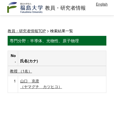
English
教員・研究者情報
教員・研究者情報TOP
> 検索結果一覧
専門分野：半導体、光物性、原子物理
No
.
氏名(カナ)
教授 （1名）
1
山口 克彦
（ヤマグチ カツヒコ）