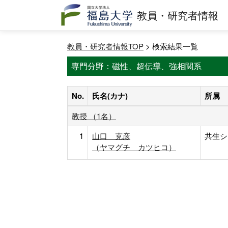
教員・研究者情報
教員・研究者情報TOP
> 検索結果一覧
専門分野：磁性、超伝導、強相関系
No.
氏名(カナ)
所属
教授 （1名）
1
山口 克彦
共生シ
（ヤマグチ カツヒコ）