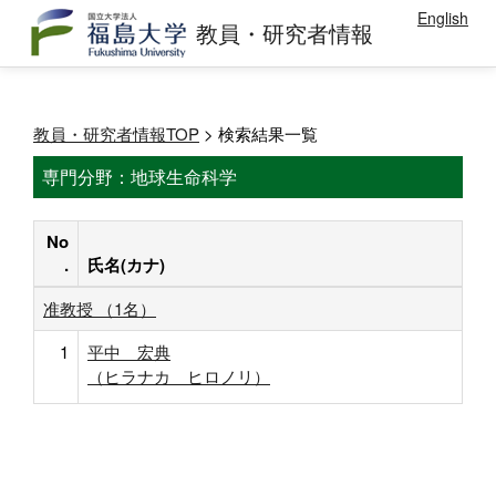
English
教員・研究者情報
教員・研究者情報TOP
> 検索結果一覧
専門分野：地球生命科学
No
.
氏名(カナ)
准教授 （1名）
1
平中 宏典
（ヒラナカ ヒロノリ）