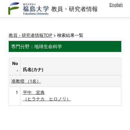
English
教員・研究者情報
教員・研究者情報TOP
> 検索結果一覧
専門分野：地球生命科学
No
.
氏名(カナ)
准教授 （1名）
1
平中 宏典
（ヒラナカ ヒロノリ）