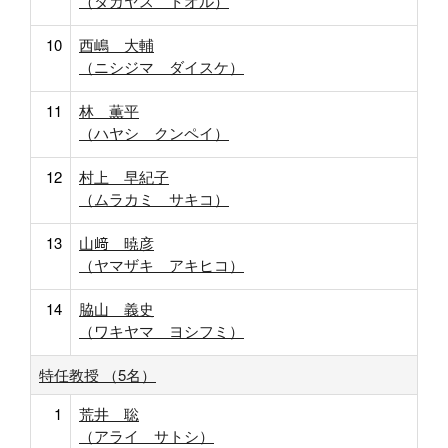
（タカヤス トオル）
10
西嶋 大輔
（ニシジマ ダイスケ）
11
林 薫平
（ハヤシ クンペイ）
12
村上 早紀子
（ムラカミ サキコ）
13
山﨑 暁彦
（ヤマザキ アキヒコ）
14
脇山 義史
（ワキヤマ ヨシフミ）
特任教授 （5名）
1
荒井 聡
（アライ サトシ）