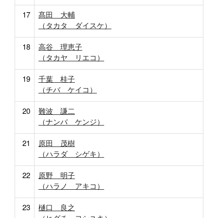
17
髙田 大輔
（タカタ ダイスケ）
18
高谷 理恵子
（タカヤ リエコ）
19
千葉 桂子
（チバ ケイコ）
20
難波 謙二
（ナンバ ケンジ）
21
原田 茂樹
（ハラダ シゲキ）
22
原野 明子
（ハラノ アキコ）
23
樋口 良之
（ヒグチ ヨシユキ）