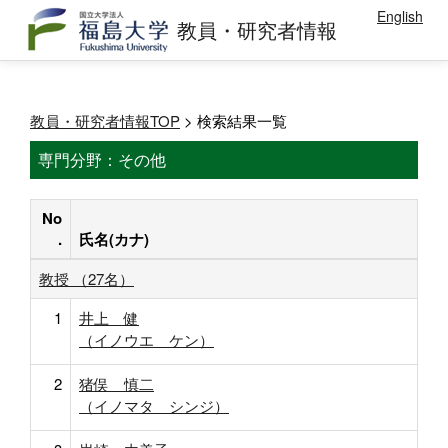
English
教員・研究者情報
教員・研究者情報TOP
> 検索結果一覧
専門分野：その他
No
.
氏名(カナ)
教授 （27名）
1
井上 健
（イノウエ ケン）
2
猪俣 慎二
（イノマタ シンジ）