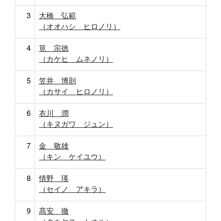
3
大橋 弘範
（オオハシ ヒロノリ）
4
筧 宗徳
（カケヒ ムネノリ）
5
笠井 博則
（カサイ ヒロノリ）
6
衣川 潤
（キヌガワ ジュン）
7
金 敬雄
（キン ケイユウ）
8
情野 瑛
（セイノ アキラ）
9
髙安 徹