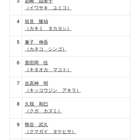
3
岩崎 由美子
（イワサキ ユミコ）
4
垣見 隆禎
（カキミ タカヨシ）
5
兼子 伸吾
（カネコ シンゴ）
6
貴田岡 信
（キタオカ マコト）
7
吉高神 明
（キッコウジン アキラ）
8
久我 和巳
（クガ カズミ）
9
熊谷 武久
（クマガイ タケヒサ）