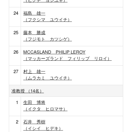
24
福島 雄一
（フクシマ ユウイチ）
25
藤本 勝成
（フジモト カツシゲ）
26
MCCASLAND PHILIP LEROY
（マッカーズランド フィリップ リロイ）
27
村上 雄一
（ムラカミ ユウイチ）
准教授 （14名）
1
生田 博将
（イクタ ヒロマサ）
2
石井 秀樹
（イシイ ヒデキ）