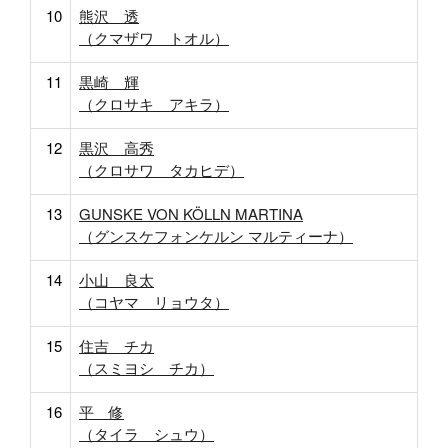
10
熊沢 透
（クマザワ トオル）
11
黒崎 輝
（クロサキ アキラ）
12
黒沢 高秀
（クロサワ タカヒデ）
13
GUNSKE VON KÖLLN MARTINA
（グンスケフォンケルン マルティーナ）
14
小山 良太
（コヤマ リョウタ）
15
住吉 チカ
（スミヨシ チカ）
16
平 修
（タイラ シュウ）