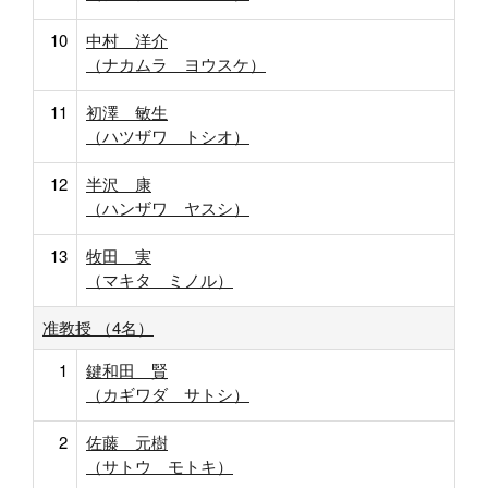
10
中村 洋介
（ナカムラ ヨウスケ）
11
初澤 敏生
（ハツザワ トシオ）
12
半沢 康
（ハンザワ ヤスシ）
13
牧田 実
（マキタ ミノル）
准教授 （4名）
1
鍵和田 賢
（カギワダ サトシ）
2
佐藤 元樹
（サトウ モトキ）