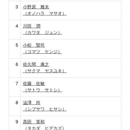
3
小野原 雅夫
（オノハラ マサオ）
4
川田 潤
（カワタ ジュン）
5
小松 賢司
（コマツ ケンジ）
6
佐久間 康之
（サクマ ヤスユキ）
7
佐藤 佐敏
（サトウ サトシ）
8
澁澤 尚
（シブサワ ヒサシ）
9
髙田 英和
（タカダ ヒデカズ）