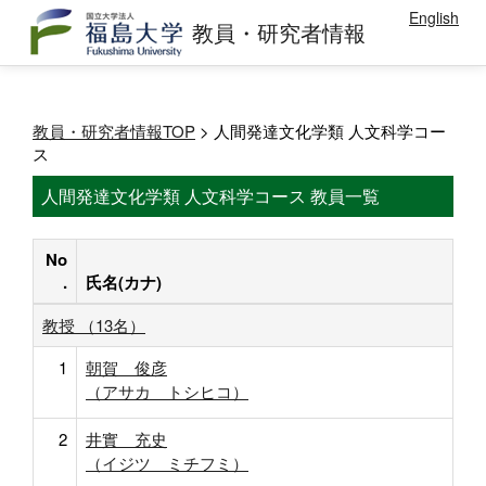
English
教員・研究者情報
教員・研究者情報TOP
> 人間発達文化学類 人文科学コー
ス
人間発達文化学類 人文科学コース 教員一覧
No
.
氏名(カナ)
教授 （13名）
1
朝賀 俊彦
（アサカ トシヒコ）
2
井實 充史
（イジツ ミチフミ）