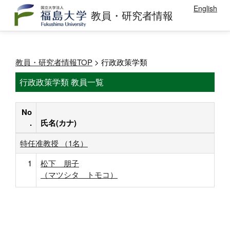
English
教員・研究者情報
教員・研究者情報TOP
> 行政政策学類
行政政策学類 教員一覧
No
.
氏名(カナ)
特任准教授 （1名）
1
松下 朋子
（マツシタ トモコ）