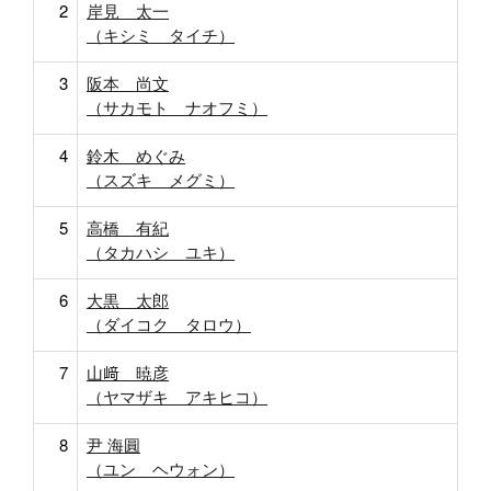
2
岸見 太一
（キシミ タイチ）
3
阪本 尚文
（サカモト ナオフミ）
4
鈴木 めぐみ
（スズキ メグミ）
5
高橋 有紀
（タカハシ ユキ）
6
大黒 太郎
（ダイコク タロウ）
7
山﨑 暁彦
（ヤマザキ アキヒコ）
8
尹 海圓
（ユン ヘウォン）