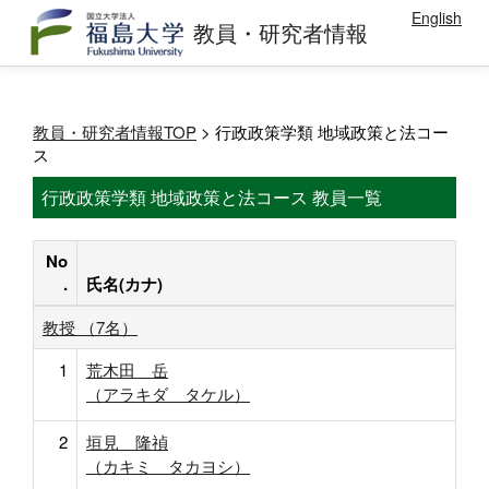
English
教員・研究者情報
教員・研究者情報TOP
> 行政政策学類 地域政策と法コー
ス
行政政策学類 地域政策と法コース 教員一覧
No
.
氏名(カナ)
教授 （7名）
1
荒木田 岳
（アラキダ タケル）
2
垣見 隆禎
（カキミ タカヨシ）