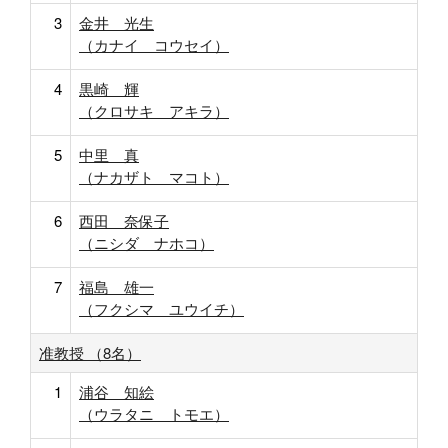
3
金井 光生
（カナイ コウセイ）
4
黒崎 輝
（クロサキ アキラ）
5
中里 真
（ナカザト マコト）
6
西田 奈保子
（ニシダ ナホコ）
7
福島 雄一
（フクシマ ユウイチ）
准教授 （8名）
1
浦谷 知絵
（ウラタニ トモエ）