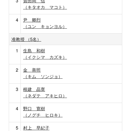
3
貴田岡 信
（キタオカ マコト）
4
尹 卿烈
（ユン キョンヨル）
准教授 （5名）
1
生島 和樹
（イクシマ カズキ）
2
金 善照
（キム ソンジョ）
3
根建 晶寛
（ネダテ アキヒロ）
4
野口 寛樹
（ノグチ ヒロキ）
5
村上 早紀子