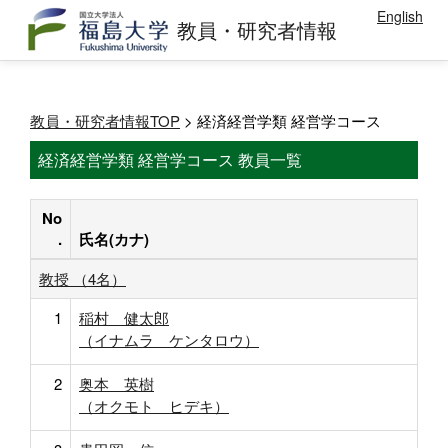
English
教員・研究者情報
教員・研究者情報TOP
> 経済経営学類 経営学コース
経済経営学類 経営学コース 教員一覧
No
.
氏名(カナ)
教授 （4名）
1
稲村 健太郎
（イナムラ ケンタロウ）
2
奥本 英樹
（オクモト ヒデキ）