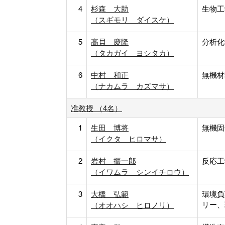
4
杉森 大助
生物工
（スギモリ ダイスケ）
5
高貝 慶隆
分析化
（タカガイ ヨシタカ）
6
中村 和正
無機材
（ナカムラ カズマサ）
准教授 （4名）
1
生田 博将
無機固
（イクタ ヒロマサ）
2
岩村 振一郎
反応工
（イワムラ シンイチロウ）
3
大橋 弘範
環境負
リー、
（オオハシ ヒロノリ）