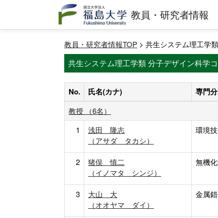
教員・研究者情報
教員・研究者情報TOP
> 共生システム理工学
共生システム理工学類 分子デザイン科学コ
No.
氏名(カナ)
専門分
教授 （6名）
1
浅田 隆志
環境技
（アサダ タカシ）
2
猪俣 慎二
無機化
（イノマタ シンジ）
3
大山 大
金属錯
（オオヤマ ダイ）