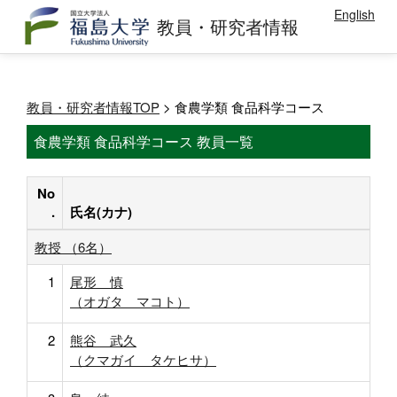
English
教員・研究者情報
教員・研究者情報TOP
> 食農学類 食品科学コース
食農学類 食品科学コース 教員一覧
No
.
氏名(カナ)
教授 （6名）
1
尾形 慎
（オガタ マコト）
2
熊谷 武久
（クマガイ タケヒサ）