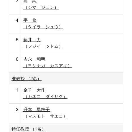
3
島 純
（シマ ジュン）
4
平 修
（タイラ シュウ）
5
藤井 力
（フジイ ツトム）
6
吉永 和明
（ヨシナガ カズアキ）
准教授 （2名）
1
金子 大作
（カネコ ダイサク）
2
升本 早枝子
（マスモト サエコ）
特任教授 （1名）