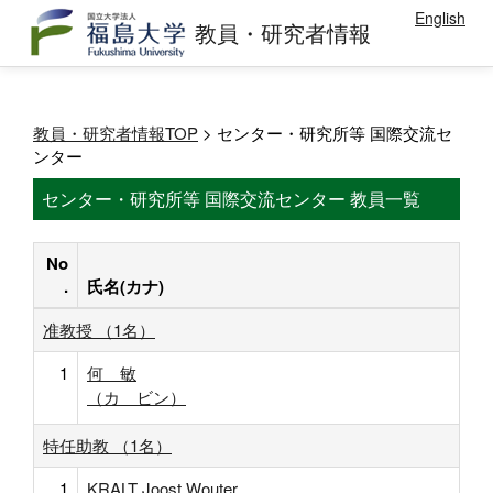
English
教員・研究者情報
教員・研究者情報TOP
> センター・研究所等 国際交流セ
ンター
センター・研究所等 国際交流センター 教員一覧
No
.
氏名(カナ)
准教授 （1名）
1
何 敏
（カ ビン）
特任助教 （1名）
1
KRALT Joost Wouter