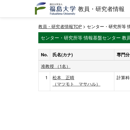
教員・研究者情報
教員・研究者情報TOP
> センター・研究所等 
センター・研究所等 情報基盤センター 教
No.
氏名(カナ)
専門分
准教授 （1名）
1
松本 正晴
計算科
（マツモト マサハル）