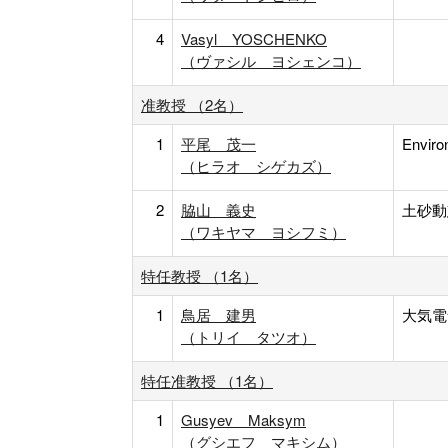
4
Vasyl YOSCHENKO
（ヴァシル ヨシェンコ）
准教授 （2名）
1
平尾 茂一
Enviro
（ヒラオ シゲカズ）
2
脇山 義史
土砂動
（ワキヤマ ヨシフミ）
特任教授 （1名）
1
鳥居 建男
大気電
（トリイ タツオ）
特任准教授 （1名）
1
Gusyev Maksym
（グシエフ マキシム）