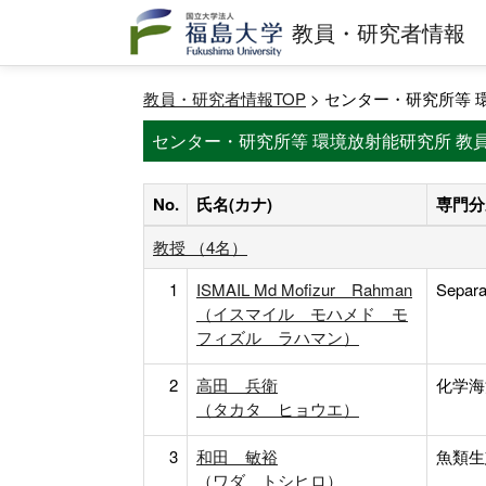
教員・研究者情報
教員・研究者情報TOP
> センター・研究所等 
センター・研究所等 環境放射能研究所 教
No.
氏名(カナ)
専門分
教授 （4名）
1
ISMAIL Md Mofizur Rahman
Separa
（イスマイル モハメド モ
フィズル ラハマン）
2
高田 兵衛
化学海
（タカタ ヒョウエ）
3
和田 敏裕
魚類生
（ワダ トシヒロ）