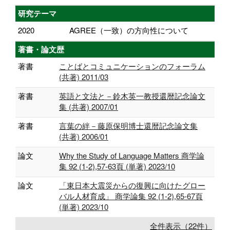
研究テーマ
2020
AGREE（一致）の方向性について
著書・論文歴
著書
ことばとコミュニケーションのフォーラム
(共著) 2011/03
著書
英語と文法と－鈴木英一教授還暦記念論文
集 (共著) 2007/01
著書
言葉の絆－藤原保明博士還暦記念論文集
(共著) 2006/01
論文
Why the Study of Language Matters 商学論
集 92 (1-2),57-63頁 (単著) 2023/10
論文
「東日本大震災からの復興に向けたグロー
バル人材育成」 商学論集 92 (1-2),65-67頁
(単著) 2023/10
全件表示（22件）